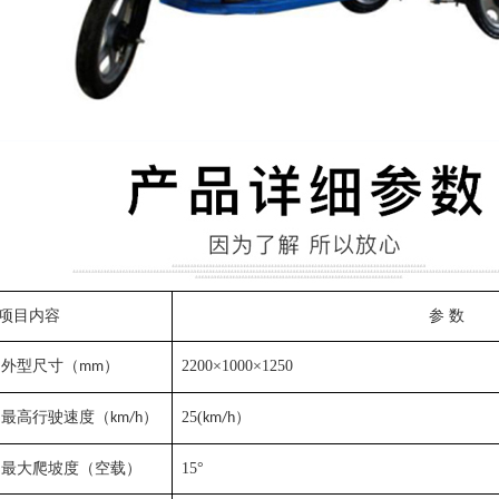
项目内容
参
数
外型尺寸
（
）
2200
×1000×1250
mm
最高
行驶速度
（
）
25
(
）
km/h
km/h
最大爬坡度（空载）
1
5°