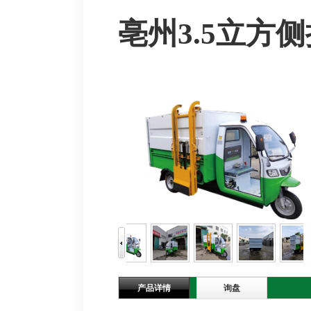
亳州3.5立方
产品详情
询盘