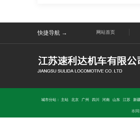
快捷导航 →
网站首页
城市分站：
主站
北京
广州
四川
河南
山东
江苏
新