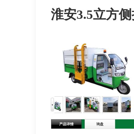
淮安3.5立方
产品详情
询盘