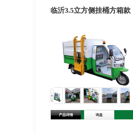
临沂3.5立方侧挂桶方箱款
产品详情
询盘